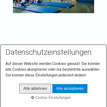
Datenschutzeinstellungen
Auf dieser Website werden Cookies genutzt. Sie können
alle Cookies akzeptieren oder nur bestimmte auswählen.
Sie können diese Einstellungen jederzeit ändern.
Startseite
Kontakt
Impressum
Datenschutz
Alle ablehnen
Alle akzeptieren
Links
Sponsoren
Cookie-Einstellungen
© 2026 Turn- und Sportverein 1906 Gaiberg e.V.